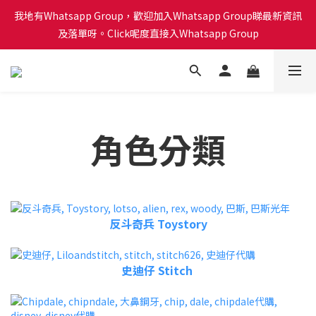
會員積分計劃已啟動！每買 $1蚊可以得1分換禮品喔！Click呢度睇
我地有Whatsapp Group，歡迎加入Whatsapp Group睇最新資訊
下有咩換購！🎁🎄
及落單呀。Click呢度直接入Whatsapp Group
會員積分計劃已啟動！每買 $1蚊可以得1分換禮品喔！Click呢度睇
下有咩換購！🎁🎄
角色分類
反斗奇兵 Toystory
史迪仔 Stitch