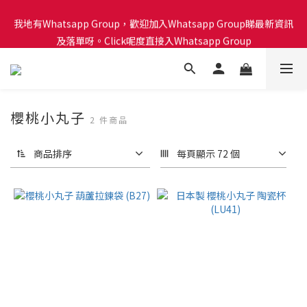
會員積分計劃已啟動！每買 $1蚊可以得1分換禮品喔！Click呢度睇
我地有Whatsapp Group，歡迎加入Whatsapp Group睇最新資訊
下有咩換購！🎁🎄
及落單呀。Click呢度直接入Whatsapp Group
會員積分計劃已啟動！每買 $1蚊可以得1分換禮品喔！Click呢度睇
下有咩換購！🎁🎄
櫻桃小丸子
2 件商品
商品排序
每頁顯示 72 個