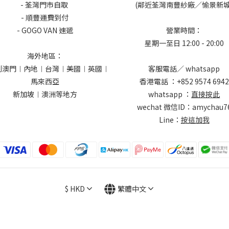
- 荃灣門市自取
(鄰近荃灣南豐紗廠／愉景新城
- 順豐運費到付
- GOGO VAN 速遞
營業時間：
星期一至日 12:00 - 20:00
海外地區：
到澳門︱內地︱台灣︱美國︱英國︱
客服電話／ whatsapp
馬來西亞
香港電話 ：+852 9574 6942
新加坡︱澳洲等地方
whatsapp ：
直接按此
wechat 微信ID：amychau7
Line：
按這加我
$
HKD
繁體中文