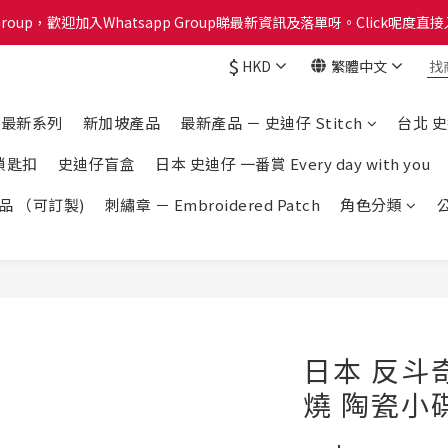
Group，歡迎加入Whatsapp Group睇最新資訊及落單呀。Click呢度直接入W
分計劃已啟動！每買 $1蚊可以得1分換禮品喔！Click呢度睇下有咩換購！
$
HKD
繁體中文
分計劃已啟動！每買 $1蚊可以得1分換禮品喔！Click呢度睇下有咩換購！
e 最新系列
新加坡產品
最新產品 － 史迪仔 Stitch
台北 
鎖匙扣
史迪仔盲盒
日本 史迪仔 一番賞 Every day with you
產品 （可訂製)
刺繡章 － Embroidered Patch
角色分類
日本 反斗奇兵
燒 陶瓷小碟