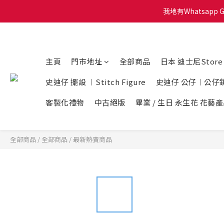
我地有Whatsapp 
會員積
會員積
主頁
門市地址
全部商品
日本 迪士尼Stor
史迪仔 擺設 ︱Stitch Figure
史迪仔 公仔︱公仔
客製化禮物
中古絕版
畢業 / 生日 永生花 花藝
全部商品
/
全部商品
/
最新熱賣商品