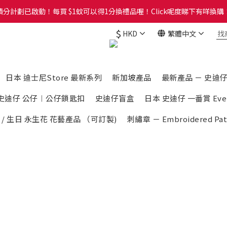
分計劃已啟動！每買 $1蚊可以得1分換禮品喔！Click呢度睇下有咩換購！
分計劃已啟動！每買 $1蚊可以得1分換禮品喔！Click呢度睇下有咩換購！
$
HKD
繁體中文
Group，歡迎加入Whatsapp Group睇最新資訊及落單呀。Click呢度直接入W
分計劃已啟動！每買 $1蚊可以得1分換禮品喔！Click呢度睇下有咩換購！
日本 迪士尼Store 最新系列
新加坡產品
最新產品 － 史迪仔 S
史迪仔 公仔︱公仔鎖匙扣
史迪仔盲盒
日本 史迪仔 一番賞 Every 
 / 生日 永生花 花藝產品 （可訂製)
刺繡章 － Embroidered Pat