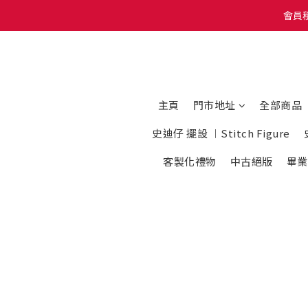
會員積
會員積
我地有Whatsapp 
會員積
主頁
門市地址
全部商品
史迪仔 擺設 ︱Stitch Figure
客製化禮物
中古絕版
畢業