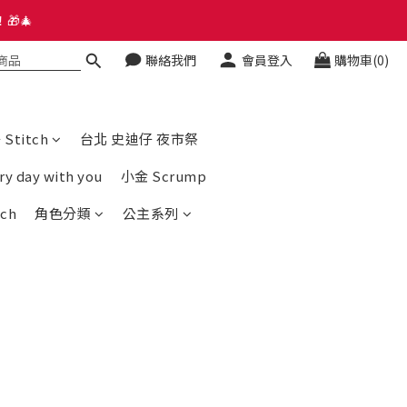
🎁🎄
🎁🎄
聯絡我們
會員登入
購物車(0)
hatsapp Group
🎁🎄
titch
台北 史迪仔 夜市祭
day with you
小金 Scrump
ch
角色分類
公主系列