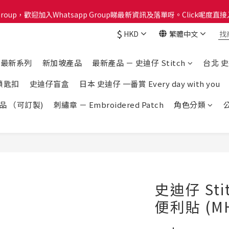
Group，歡迎加入Whatsapp Group睇最新資訊及落單呀。Click呢度直接入W
分計劃已啟動！每買 $1蚊可以得1分換禮品喔！Click呢度睇下有咩換購！
$
HKD
繁體中文
分計劃已啟動！每買 $1蚊可以得1分換禮品喔！Click呢度睇下有咩換購！
e 最新系列
新加坡產品
最新產品 － 史迪仔 Stitch
台北 
鎖匙扣
史迪仔盲盒
日本 史迪仔 一番賞 Every day with you
產品 （可訂製)
刺繡章 － Embroidered Patch
角色分類
史迪仔 Sti
便利貼 (MH