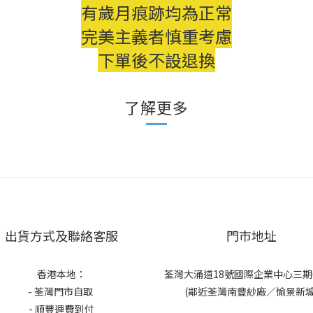
有歲月痕跡均為正常
完美主義者慎重考慮
下單後不設退換
了解更多
出貨方式及聯絡客服
門市地址
香港本地：
荃灣大涌道18號國際企業中心三期6
- 荃灣門市自取
(鄰近荃灣南豐紗廠／愉景新城
- 順豐運費到付