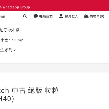
hatsapp Group
🎁🎄
聯絡我們
會員登入
購物車(0)
🎁🎄
史迪仔 夜市祭
小金 Scrump
公主系列
tch 中古 絕版 粒粒
40)