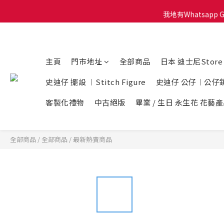
我地有Whatsapp 
會員積
會員積
主頁
門市地址
全部商品
日本 迪士尼Stor
史迪仔 擺設 ︱Stitch Figure
史迪仔 公仔︱公仔
客製化禮物
中古絕版
畢業 / 生日 永生花 花藝
全部商品
/
全部商品
/
最新熱賣商品