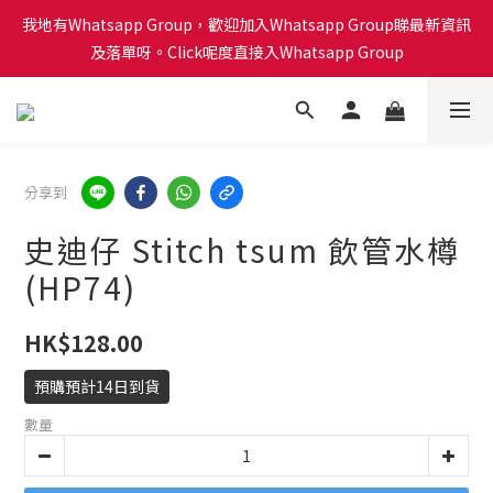
會員積分計劃已啟動！每買 $1蚊可以得1分換禮品喔！Click呢度睇
我地有Whatsapp Group，歡迎加入Whatsapp Group睇最新資訊
下有咩換購！🎁🎄
及落單呀。Click呢度直接入Whatsapp Group
會員積分計劃已啟動！每買 $1蚊可以得1分換禮品喔！Click呢度睇
下有咩換購！🎁🎄
分享到
史迪仔 Stitch tsum 飲管水樽
(HP74)
HK$128.00
預購預計14日到貨
數量