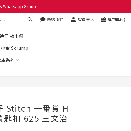
hatsapp Group
🎁🎄
聯絡我們
會員登入
購物車(0)
🎁🎄
史迪仔 夜市祭
小金 Scrump
公主系列
Stitch 一番賞 H
匙扣 625 三文治