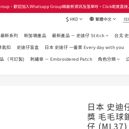
Group，歡迎加入Whatsapp Group睇最新資訊及落單呀。Click呢度直接入W
分計劃已啟動！每買 $1蚊可以得1分換禮品喔！Click呢度睇下有咩換購！
$
HKD
繁體中文
分計劃已啟動！每買 $1蚊可以得1分換禮品喔！Click呢度睇下有咩換購！
e 最新系列
新加坡產品
最新產品 － 史迪仔 Stitch
台北 
鎖匙扣
史迪仔盲盒
日本 史迪仔 一番賞 Every day with you
產品 （可訂製)
刺繡章 － Embroidered Patch
角色分類
日本 史迪仔 
獎 毛毛球鎖
仔 (ML37)