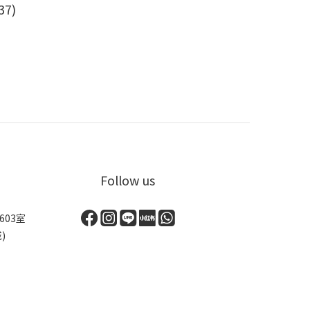
7)
Follow us
03室
)