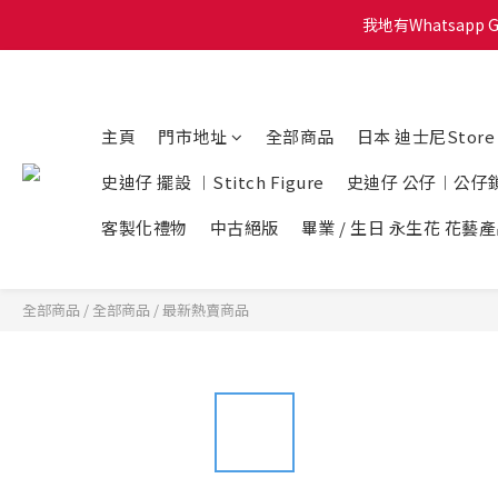
我地有Whatsapp 
會員積
會員積
主頁
門市地址
全部商品
日本 迪士尼Stor
史迪仔 擺設 ︱Stitch Figure
史迪仔 公仔︱公仔
客製化禮物
中古絕版
畢業 / 生日 永生花 花藝
全部商品
/
全部商品
/
最新熱賣商品