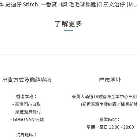
本 史迪仔 Stitch 一番賞 H獎 毛毛球鎖匙扣 三文治仔 (ML3
了解更多
出貨方式及聯絡客服
門市地址
香港本地：
荃灣大涌道18號國際企業中心三期6
- 荃灣門市自取
(鄰近荃灣南豐紗廠／愉景新城
- 順豐運費到付
- GOGO VAN 速遞
營業時間：
星期一至日 12:00 - 20:00
海外地區：