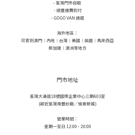
- 荃灣門市自取
- 順豐運費到付
- GOGO VAN 速遞
海外地區：
可寄到澳門︱內地︱台灣︱美國︱英國︱馬來西亞
新加坡︱澳洲等地方
門市地址
荃灣大涌道18號國際企業中心三期603室
(鄰近荃灣南豐紗廠／愉景新城)
營業時間：
星期一至日 12:00 - 20:00