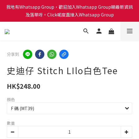
會員積分計劃已啟動！每買 $1蚊可以得1分換禮品喔！Click呢度睇
我地有Whatsapp Group，歡迎加入Whatsapp Group睇最新資訊
下有咩換購！🎁🎄
及落單呀。Click呢度直接入Whatsapp Group
會員積分計劃已啟動！每買 $1蚊可以得1分換禮品喔！Click呢度睇
下有咩換購！🎁🎄
分享到
史迪仔 Stitch LIlo白色Tee
HK$248.00
顏色
數量