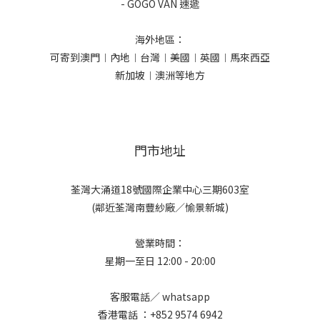
- GOGO VAN 速遞
海外地區：
可寄到澳門︱內地︱台灣︱美國︱英國︱馬來西亞
新加坡︱澳洲等地方
門市地址
荃灣大涌道18號國際企業中心三期603室
(鄰近荃灣南豐紗廠／愉景新城)
營業時間：
星期一至日 12:00 - 20:00
客服電話／ whatsapp
香港電話 ：+852 9574 6942