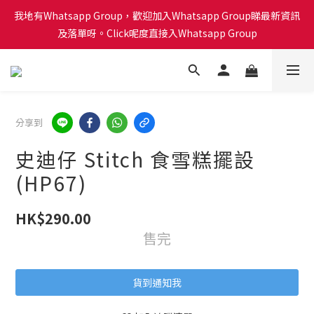
會員積分計劃已啟動！每買 $1蚊可以得1分換禮品喔！Click呢度睇
我地有Whatsapp Group，歡迎加入Whatsapp Group睇最新資訊
下有咩換購！🎁🎄
及落單呀。Click呢度直接入Whatsapp Group
會員積分計劃已啟動！每買 $1蚊可以得1分換禮品喔！Click呢度睇
下有咩換購！🎁🎄
分享到
史迪仔 Stitch 食雪糕擺設
(HP67)
HK$290.00
售完
貨到通知我