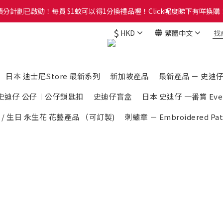
分計劃已啟動！每買 $1蚊可以得1分換禮品喔！Click呢度睇下有咩換購！
分計劃已啟動！每買 $1蚊可以得1分換禮品喔！Click呢度睇下有咩換購！
$
HKD
繁體中文
Group，歡迎加入Whatsapp Group睇最新資訊及落單呀。Click呢度直接入W
分計劃已啟動！每買 $1蚊可以得1分換禮品喔！Click呢度睇下有咩換購！
日本 迪士尼Store 最新系列
新加坡產品
最新產品 － 史迪仔 S
史迪仔 公仔︱公仔鎖匙扣
史迪仔盲盒
日本 史迪仔 一番賞 Every 
 / 生日 永生花 花藝產品 （可訂製)
刺繡章 － Embroidered Pat