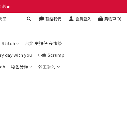
🎁🎄
🎁🎄
聯絡我們
會員登入
購物車(0)
hatsapp Group
🎁🎄
titch
台北 史迪仔 夜市祭
day with you
小金 Scrump
ch
角色分類
公主系列