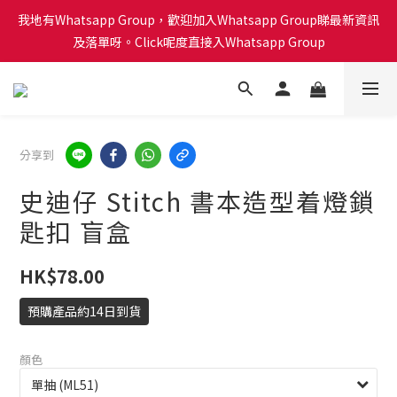
會員積分計劃已啟動！每買 $1蚊可以得1分換禮品喔！Click呢度睇
我地有Whatsapp Group，歡迎加入Whatsapp Group睇最新資訊
下有咩換購！🎁🎄
及落單呀。Click呢度直接入Whatsapp Group
會員積分計劃已啟動！每買 $1蚊可以得1分換禮品喔！Click呢度睇
下有咩換購！🎁🎄
分享到
史迪仔 Stitch 書本造型着燈鎖
匙扣 盲盒
HK$78.00
預購產品約14日到貨
顏色