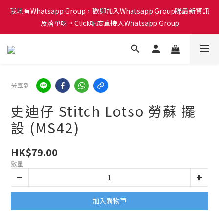
會員積分計劃已啟動！每買 $1蚊可以得1分換禮品喔！Click呢度睇
我地有Whatsapp Group，歡迎加入Whatsapp Group睇最新資訊
下有咩換購！🎁🎄
及落單呀。Click呢度直接入Whatsapp Group
會員積分計劃已啟動！每買 $1蚊可以得1分換禮品喔！Click呢度睇
下有咩換購！🎁🎄
分享到
史迪仔 Stitch Lotso 勞蘇 擺
設 (MS42)
HK$79.00
數量
加入購物車