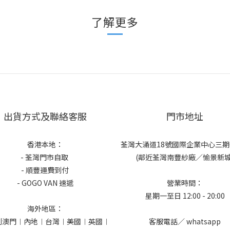
了解更多
出貨方式及聯絡客服
門市地址
香港本地：
荃灣大涌道18號國際企業中心三期6
- 荃灣門市自取
(鄰近荃灣南豐紗廠／愉景新城
- 順豐運費到付
- GOGO VAN 速遞
營業時間：
星期一至日 12:00 - 20:00
海外地區：
到澳門︱內地︱台灣︱美國︱英國︱
客服電話／ whatsapp