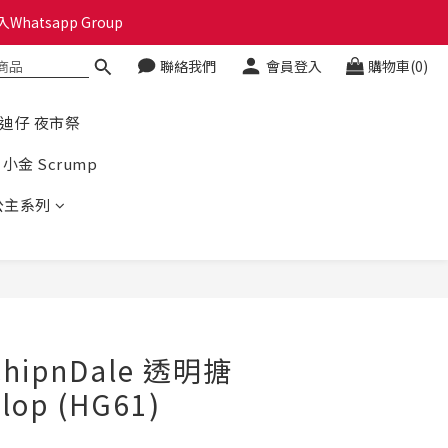
hatsapp Group
🎁🎄
聯絡我們
會員登入
購物車(0)
🎁🎄
史迪仔 夜市祭
小金 Scrump
公主系列
hipnDale 透明搪
op (HG61)