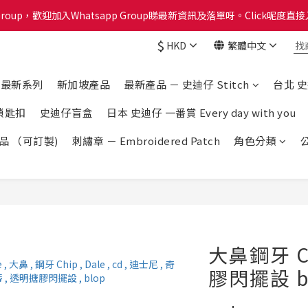
Group，歡迎加入Whatsapp Group睇最新資訊及落單呀。Click呢度直接入W
分計劃已啟動！每買 $1蚊可以得1分換禮品喔！Click呢度睇下有咩換購！
$
HKD
繁體中文
分計劃已啟動！每買 $1蚊可以得1分換禮品喔！Click呢度睇下有咩換購！
e 最新系列
新加坡產品
最新產品 － 史迪仔 Stitch
台北 
鎖匙扣
史迪仔盲盒
日本 史迪仔 一番賞 Every day with you
產品 （可訂製)
刺繡章 － Embroidered Patch
角色分類
大鼻鋼牙 C
膠閃擺設 bl