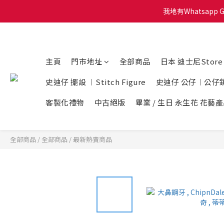
我地有Whatsapp 
會員積
會員積
主頁
門市地址
全部商品
日本 迪士尼Stor
史迪仔 擺設 ︱Stitch Figure
史迪仔 公仔︱公仔
客製化禮物
中古絕版
畢業 / 生日 永生花 花藝
全部商品
/
全部商品
/
最新熱賣商品