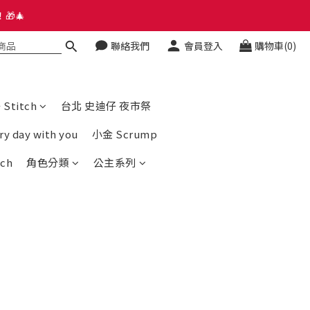
🎁🎄
🎁🎄
聯絡我們
會員登入
購物車(0)
hatsapp Group
🎁🎄
titch
台北 史迪仔 夜市祭
day with you
小金 Scrump
ch
角色分類
公主系列