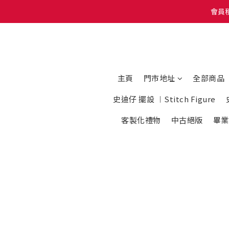
會員積
會員積
我地有Whatsapp 
會員積
主頁
門市地址
全部商品
史迪仔 擺設 ︱Stitch Figure
客製化禮物
中古絕版
畢業