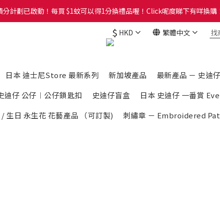
分計劃已啟動！每買 $1蚊可以得1分換禮品喔！Click呢度睇下有咩換購！
分計劃已啟動！每買 $1蚊可以得1分換禮品喔！Click呢度睇下有咩換購！
$
HKD
繁體中文
Group，歡迎加入Whatsapp Group睇最新資訊及落單呀。Click呢度直接入W
分計劃已啟動！每買 $1蚊可以得1分換禮品喔！Click呢度睇下有咩換購！
日本 迪士尼Store 最新系列
新加坡產品
最新產品 － 史迪仔 S
史迪仔 公仔︱公仔鎖匙扣
史迪仔盲盒
日本 史迪仔 一番賞 Every 
 / 生日 永生花 花藝產品 （可訂製)
刺繡章 － Embroidered Pat