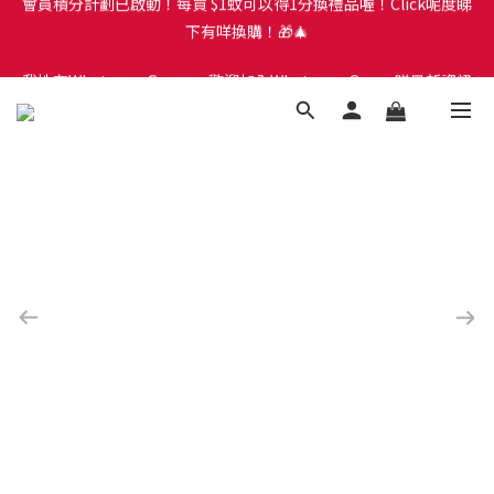
會員積分計劃已啟動！每買 $1蚊可以得1分換禮品喔！Click呢度睇
我地有Whatsapp Group，歡迎加入Whatsapp Group睇最新資訊
下有咩換購！🎁🎄
及落單呀。Click呢度直接入Whatsapp Group
會員積分計劃已啟動！每買 $1蚊可以得1分換禮品喔！Click呢度睇
下有咩換購！🎁🎄