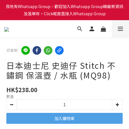
會員積分計劃已啟動！每買 $1蚊可以得1分換禮品喔！Click呢度睇
我地有Whatsapp Group，歡迎加入Whatsapp Group睇最新資訊
下有咩換購！🎁🎄
及落單呀。Click呢度直接入Whatsapp Group
會員積分計劃已啟動！每買 $1蚊可以得1分換禮品喔！Click呢度睇
下有咩換購！🎁🎄
分享到
日本迪士尼 史迪仔 Stitch 不
鏽鋼 保溫壺 / 水瓶 (MQ98)
HK$238.00
數量
加入購物車